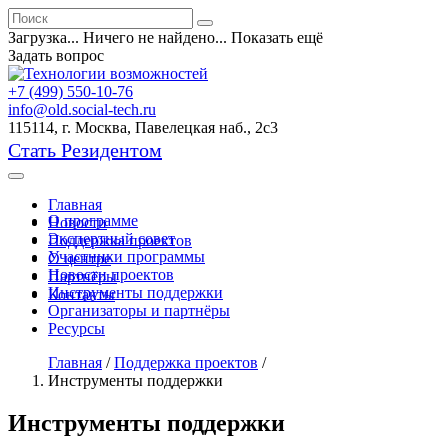
Загрузка...
Ничего не найдено...
Показать ещё
Задать вопрос
+7 (499) 550-10-76
info@old.social-tech.ru
115114, г. Москва, Павелецкая наб., 2с3
Стать Резидентом
Главная
О программе
Новости
Экспертный совет
Поддержка проектов
Участники программы
О центре
Новости проектов
Партнёры
Инструменты поддержки
Контакты
Организаторы и партнёры
Ресурсы
Главная
/
Поддержка проектов
/
Инструменты поддержки
Инструменты поддержки